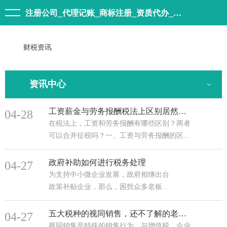
注册公司_代理记账_商标注册_资质代办_森象集团
财税资讯
资讯中心
工资薪金与劳务报酬税法上区别居然这么大，还能合并计税吗？
04-28
在税法上，工资和劳务报酬有哪些区别？两者
可以合并征税吗？一、工资与劳务报酬的区别
①涵盖范围不同工资薪金：是指个人因任职或
者受雇而取得的工资、奖金、年终加薪、劳动
政府补助如何进行税务处理
04-27
···
为支持中小微企业发展，政府相继出台
政策补贴企业，那么，困扰众多老板的
问题来了，这些补助还需要纳税吗？
一、概念与分类概念：政府补助是指企
五大税种的视同销售，还不了解的老板看过来！
04-27
业从政府无偿取得货币性资产···
视同销售是特殊的销售行为，与增值税、企业