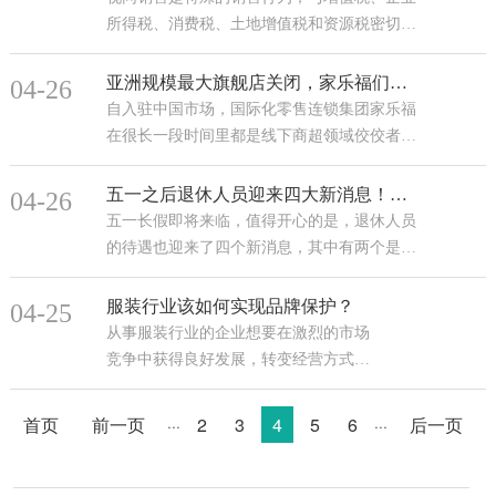
所得税、消费税、土地增值税和资源税密切相
关。今天我们具体看看每一个税种的视同销售
都有哪些情形，如何判定？视同销售的行为一
亚洲规模最大旗舰店关闭，家乐福们到底为啥所困？
04-26
···
自入驻中国市场，国际化零售连锁集团家乐福
在很长一段时间里都是线下商超领域佼佼者，
业绩与口碑均颇佳。只不过这几年，以它为代
表的大卖场行业开始发生变动，不少企业或是
五一之后退休人员迎来四大新消息！两个事关涨钱，一笔钱却会降低
04-26
···
五一长假即将来临，值得开心的是，退休人员
的待遇也迎来了四个新消息，其中有两个是与
涨钱有关的，另有一笔钱却要下调！是怎么回
事呢？五一之后，三个省份不会重复发一次养
服装行业该如何实现品牌保护？
04-25
···
从事服装行业的企业想要在激烈的市场
竞争中获得良好发展，转变经营方式和
细化消费人群固然重要，然而，加强品
牌的建设也很重要。这是因为企业在消
首页
前一页
2
3
4
5
6
后一页
···
···
费者心目中的“评分”最终···