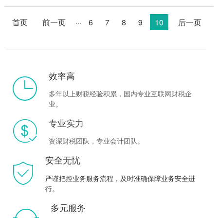
真的会被取消吗？核定征收全面收紧逐步取消
核定征收近日，贵州省税务局发布关于严格执
首页
前一页
6
7
8
9
10
后一页
···
···
效率高
多年以上财税经验积累，国内专业互联网财税企
业。
专业实力
资深财税团队，专业会计团队。
安全无忧
严谨把控业务服务流程，及时准确保障业务安全进
行。
多元服务